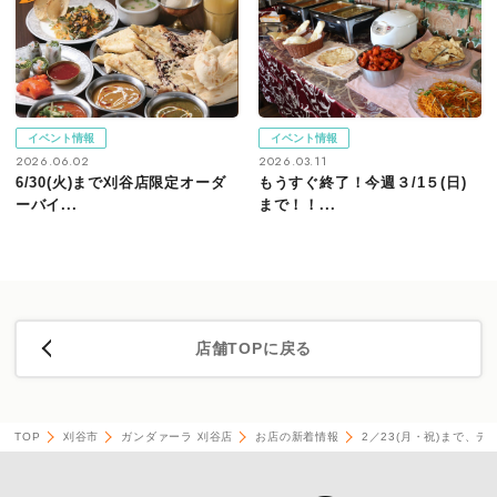
イベント情報
イベント情報
2026.06.02
2026.03.11
6/30(火)まで刈谷店限定オーダ
もうすぐ終了！今週３/1５(日)
ーバイ...
まで！！...
店舗TOPに戻る
TOP
刈谷市
ガンダァーラ 刈谷店
お店の新着情報
2／23(月・祝)まで、デ