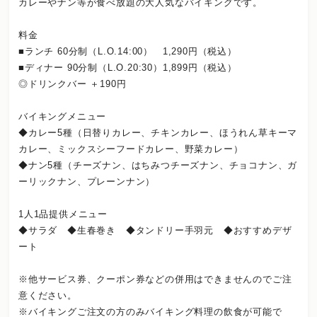
カレーやナン等が食べ放題の大人気なバイキングです。
料金
■ランチ 60分制（L.O.14:00） 1,290円（税込）
■ディナー 90分制（L.O.20:30）1,899円（税込）
◎ドリンクバー ＋190円
バイキングメニュー
◆カレー5種（日替りカレー、チキンカレー、ほうれん草キーマ
カレー、ミックスシーフードカレー、野菜カレー）
◆ナン5種（チーズナン、はちみつチーズナン、チョコナン、ガ
ーリックナン、プレーンナン）
1人1品提供メニュー
◆サラダ ◆生春巻き ◆タンドリー手羽元 ◆おすすめデザ
ート
※他サービス券、クーポン券などの併用はできませんのでご注
意ください。
※バイキングご注文の方のみバイキング料理の飲食が可能で