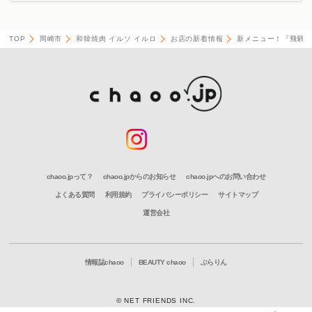
TOP
岡崎市
和韓焼肉 イルソ イルロ
お店の新着情報
新メニュー！『飛騨
chaoo.jpって？
chaoo.jpからのお知らせ
chaoo.jpへのお問い合わせ
よくある質問
利用規約
プライバシーポリシー
サイトマップ
運営会社
情報誌chaoo
BEAUTY chaoo
ぶらりん
© NET FRIENDS INC.