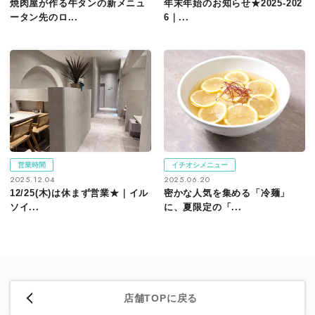
焼肉屋が作る牛タンの新メニュ
年末年始のお知らせ★2025-202
ータン先のロ...
6｜...
営業時間
イチオシメニュー
2025.12.04
2025.06.20
12/25(木)は休まず営業★｜イル
密かな人気を集める「冷麺」
ソイ...
に、夏限定の「...
店舗TOPに戻る