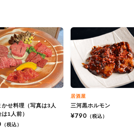
居酒屋
まかせ料理（写真は3人
三河黒ホルモン
金は1人前）
¥790
（税込）
0
（税込）