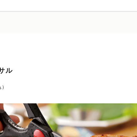
サル
込）