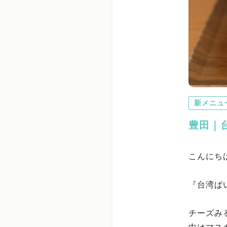
新メニュ
豊田｜
こんにち
『台湾ぱ
チーズみ