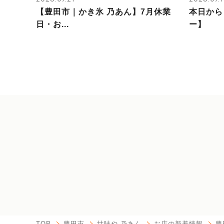
【豊田市｜かき氷 乃あん】7月休業
本日から
日・お...
ー】
TOP
豊田市
甘味や 乃あん
お店の新着情報
豊