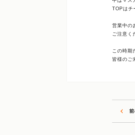
中はマス
TOPは
営業中の
ご注意く
この時期
皆様のご
前