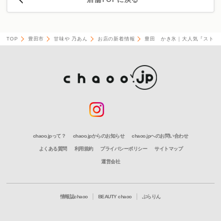
TOP
豊田市
甘味や 乃あん
お店の新着情報
豊田 かき氷｜大人気『ストロ
chaoo.jpって？
chaoo.jpからのお知らせ
chaoo.jpへのお問い合わせ
よくある質問
利用規約
プライバシーポリシー
サイトマップ
運営会社
情報誌chaoo
BEAUTY chaoo
ぶらりん