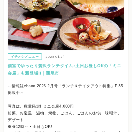
2026.01.21
イチオシメニュー
個室でゆったり贅沢ランチタイム♪土日お昼もOKの「ミニ
会席」も新登場!!｜西尾市
～情報誌chaoo 2026.2月号「ランチ＆テイクアウト特集」P.35
掲載中～
写真は、数量限定! ミニ会席4,000円
前菜、お造里、温物、焼物、ごはん、ごはんのお供、味噌汁、
デザート
※昼12時～・土日もOK!