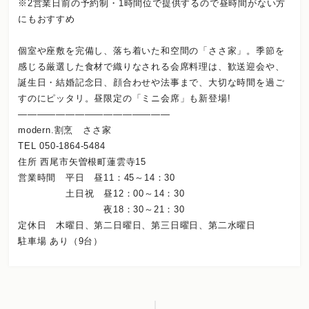
※2営業日前の予約制・1時間位で提供するので昼時間がない方
にもおすすめ
個室や座敷を完備し、落ち着いた和空間の「ささ家」。季節を
感じる厳選した食材で織りなされる会席料理は、歓送迎会や、
誕生日・結婚記念日、顔合わせや法事まで、大切な時間を過ご
すのにピッタリ。昼限定の「ミニ会席」も新登場!
————————————————
modern.割烹 ささ家
TEL 050-1864-5484
住所 西尾市矢曽根町蓮雲寺15
営業時間 平日 昼11：45～14：30
土日祝 昼12：00～14：30
夜18：30～21：30
定休日 木曜日、第二日曜日、第三日曜日、第二水曜日
駐車場 あり（9台）