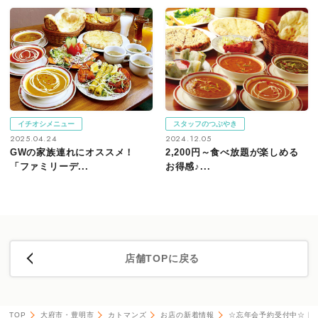
イチオシメニュー
スタッフのつぶやき
2025.04.24
2024.12.05
GWの家族連れにオススメ！
2,200円～食べ放題が楽しめる
「ファミリーデ...
お得感♪...
店舗TOPに戻る
TOP
大府市・豊明市
カトマンズ
お店の新着情報
☆忘年会予約受付中☆｜