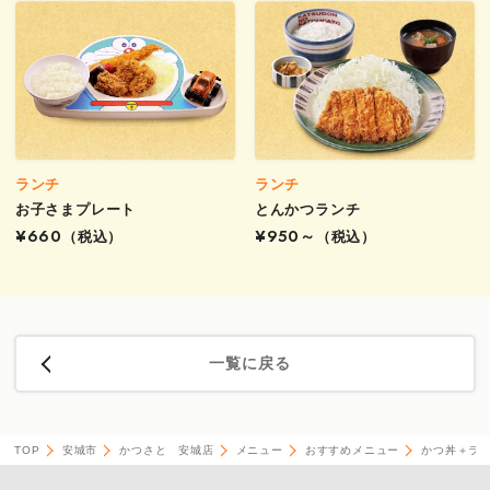
ランチ
ランチ
お子さまプレート
とんかつランチ
¥660
（税込）
¥950～
（税込）
一覧に戻る
TOP
安城市
かつさと 安城店
メニュー
おすすめメニュー
かつ丼＋ラ