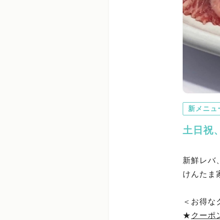
新メニュ
土日祝
新鮮レバ
けんたま
＜お得な
★
クーポ