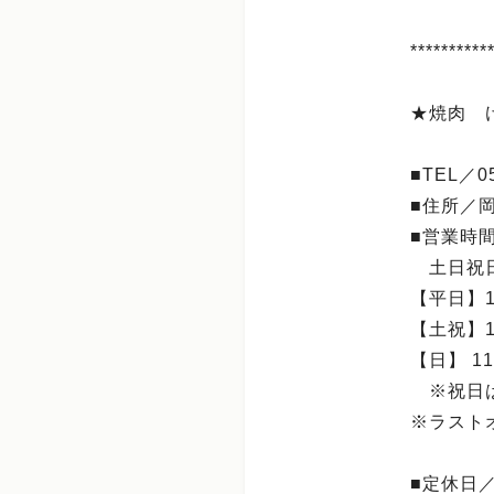
**********
★焼肉 
■TEL／05
■住所／岡
■営業時
土日祝日
【平日】1
【土祝】1
【日】 1
※祝日は1
※ラスト
■定休日