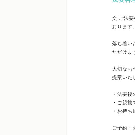
文 ご法
おります
落ち着い
ただけま
大切なお
提案いた
・法要後
・ご親族
・お持ち
ご予約・