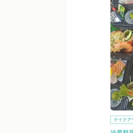
テイクア
法要料