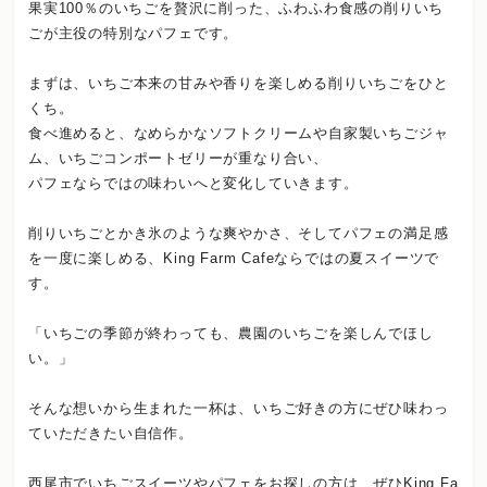
果実100％のいちごを贅沢に削った、ふわふわ食感の削りいち
ごが主役の特別なパフェです。
まずは、いちご本来の甘みや香りを楽しめる削りいちごをひと
くち。
食べ進めると、なめらかなソフトクリームや自家製いちごジャ
ム、いちごコンポートゼリーが重なり合い、
パフェならではの味わいへと変化していきます。
削りいちごとかき氷のような爽やかさ、そしてパフェの満足感
を一度に楽しめる、King Farm Cafeならではの夏スイーツで
す。
「いちごの季節が終わっても、農園のいちごを楽しんでほし
い。」
そんな想いから生まれた一杯は、いちご好きの方にぜひ味わっ
ていただきたい自信作。
西尾市でいちごスイーツやパフェをお探しの方は、ぜひKing Fa