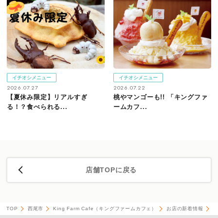
イチオシメニュー
イチオシメニュー
2026.07.27
2026.07.22
【夏休み限定】リアルすぎ
桃やマンゴーも!! 「キングファ
る！？食べられる...
ームカフ...
店舗TOPに戻る
TOP
西尾市
King Farm Cafe（キングファームカフェ）
お店の新着情報
【