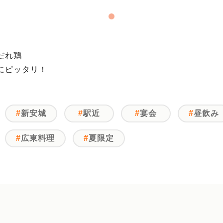
だれ鶏
にピッタリ！
新安城
駅近
宴会
昼飲み
広東料理
夏限定