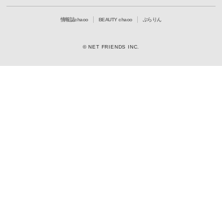
情報誌chaoo
BEAUTY chaoo
ぶらりん
© NET FRIENDS INC.