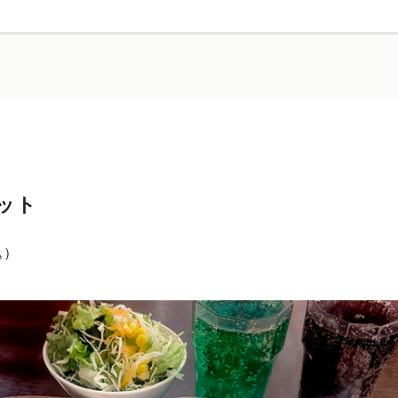
ット
込）