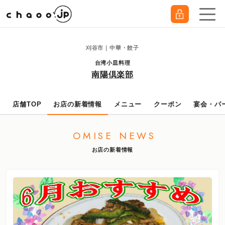
刈谷市｜中華・餃子
台湾小皿料理
南陽倶楽部
店舗TOP
お店の新着情報
メニュー
クーポン
宴会・パ
OMISE NEWS
お店の新着情報