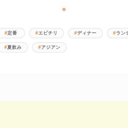
定番
エビチリ
ディナー
ラン
夏飲み
アジアン