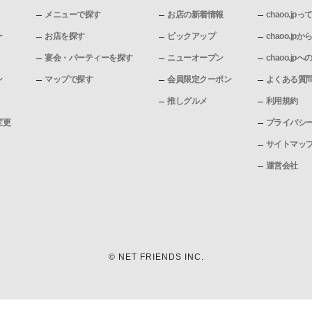
メニューで探す
お店の新着情報
chaoo.jpっ
ー
お店を探す
ピックアップ
chaoo.j
宴会・パーティーを探す
ニューオープン
chaoo.j
ン
マップで探す
会員限定クーポン
よくある質
推しグルメ
利用規約
変更
プライバシ
サイトマッ
運営会社
© NET FRIENDS INC.