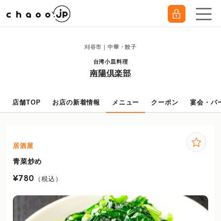
刈谷市｜中華・餃子
台湾小皿料理
南陽倶楽部
店舗TOP
お店の新着情報
メニュー
クーポン
宴会・パ
居酒屋
青菜炒め
¥780
（税込）