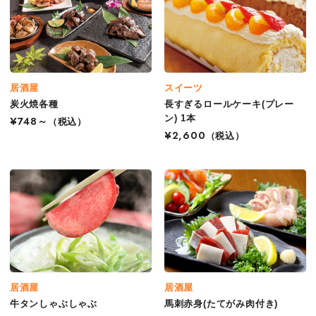
居酒屋
スイーツ
炭火焼各種
長すぎるロールケーキ(プレー
ン) 1本
¥748～
（税込）
¥2,600
（税込）
居酒屋
居酒屋
牛タンしゃぶしゃぶ
馬刺赤身(たてがみ肉付き)