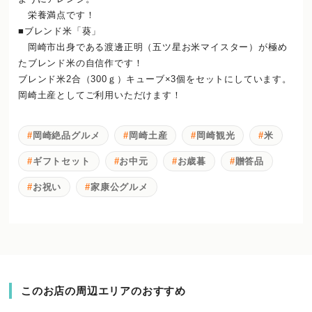
栄養満点です！
■ブレンド米「葵」
岡崎市出身である渡邊正明（五ツ星お米マイスター）が極め
たブレンド米の自信作です！
ブレンド米2合（300ｇ）キューブ×3個をセットにしています。
岡崎土産としてご利用いただけます！
岡崎絶品グルメ
岡崎土産
岡崎観光
米
ギフトセット
お中元
お歳暮
贈答品
お祝い
家康公グルメ
このお店の周辺エリアのおすすめ