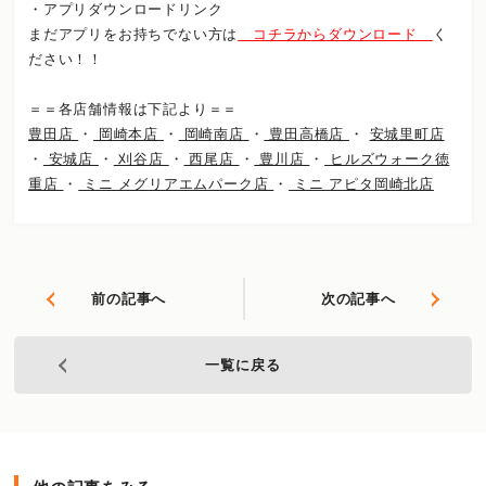
・アプリダウンロードリンク
まだアプリをお持ちでない方は
コチラからダウンロード
く
ださい！！
＝＝各店舗情報は下記より＝＝
豊田店
・
岡崎本店
・
岡崎南店
・
豊田高橋店
・
安城里町店
・
安城店
・
刈谷店
・
西尾店
・
豊川店
・
ヒルズウォーク徳
重店
・
ミニ メグリアエムパーク店
・
ミニ アピタ岡崎北店
前の記事へ
次の記事へ
一覧に戻る