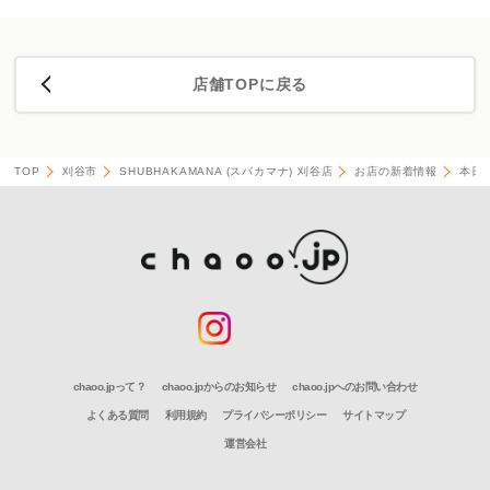
店舗TOPに戻る
TOP
刈谷市
SHUBHAKAMANA (スバカマナ) 刈谷店
お店の新着情報
本日1
chaoo.jpって？
chaoo.jpからのお知らせ
chaoo.jpへのお問い合わせ
よくある質問
利用規約
プライバシーポリシー
サイトマップ
運営会社