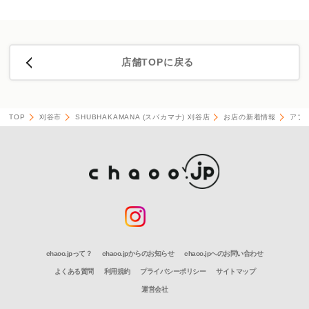
店舗TOPに戻る
TOP
刈谷市
SHUBHAKAMANA (スバカマナ) 刈谷店
お店の新着情報
アプ
chaoo.jpって？
chaoo.jpからのお知らせ
chaoo.jpへのお問い合わせ
よくある質問
利用規約
プライバシーポリシー
サイトマップ
運営会社