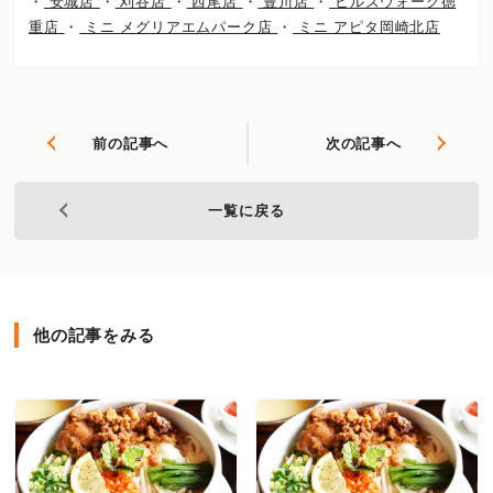
・
安城店
・
刈谷店
・
西尾店
・
豊川店
・
ヒルズウォーク徳
重店
・
ミニ メグリアエムパーク店
・
ミニ アピタ岡崎北店
前の記事へ
次の記事へ
一覧に戻る
他の記事をみる