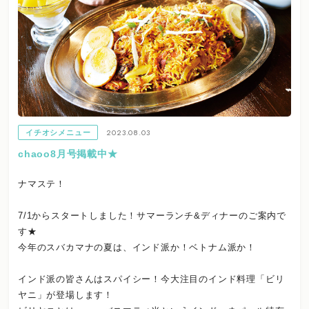
2023.08.03
イチオシメニュー
chaoo8月号掲載中★
ナマステ！
7/1からスタートしました！サマーランチ&ディナーのご案内で
す★
今年のスバカマナの夏は、インド派か！ベトナム派か！
インド派の皆さんはスパイシー！今大注目のインド料理「ビリ
ヤニ」が登場します！