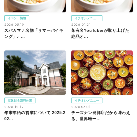
イベント情報
イチオシメニュー
2026.05.19
2026.01.21
スバカマナ名物「サマーバイキ
某有名YouTuberが取り上げた
ング」♪ ...
絶品オ...
定休日＆臨時休業
イチオシメニュー
2025.12.19
2025.05.01
年末年始の営業について 2025-2
チーズナン発祥店だから味わえ
02...
る、世界唯一...