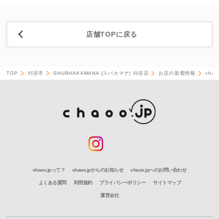
店舗TOPに戻る
TOP
刈谷市
SHUBHAKAMANA (スバカマナ) 刈谷店
お店の新着情報
cha
chaoo.jpって？
chaoo.jpからのお知らせ
chaoo.jpへのお問い合わせ
よくある質問
利用規約
プライバシーポリシー
サイトマップ
運営会社