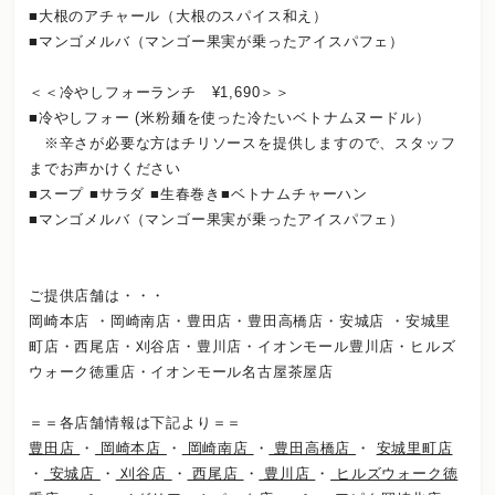
■大根のアチャール（大根のスパイス和え）
■マンゴメルバ（マンゴー果実が乗ったアイスパフェ）
＜＜冷やしフォーランチ ¥1,690＞＞
■冷やしフォー (米粉麺を使った冷たいベトナムヌードル）
※辛さが必要な方はチリソースを提供しますので、スタッフ
までお声かけください
■スープ ■サラダ ■生春巻き■ベトナムチャーハン
■マンゴメルバ（マンゴー果実が乗ったアイスパフェ）
ご提供店舗は・・・
岡崎本店 ・岡崎南店・豊田店・豊田高橋店・安城店 ・安城里
町店・西尾店・刈谷店・豊川店・イオンモール豊川店・ヒルズ
ウォーク徳重店・イオンモール名古屋茶屋店
＝＝各店舗情報は下記より＝＝
豊田店
・
岡崎本店
・
岡崎南店
・
豊田高橋店
・
安城里町店
・
安城店
・
刈谷店
・
西尾店
・
豊川店
・
ヒルズウォーク徳