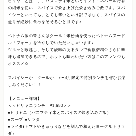
ビリヤニとは、、、バスマティ米というインド・ネパール特有
の細米を使い、スパイスで炊き上げた炊き込みご飯です。スパ
イシーといっても、とても辛いという訳ではなく、スパイスの
薫りが絶妙に食欲をそそるひと皿です♪
ベトナム派の皆さんはクール！米粉麺を使ったベトナムヌード
ル「フォー」を冷やしでいただいちゃいます♪
ツルッと喉越し、そして酸味のあるタレで食欲倍増◇さらに辛
味も追加できるので、ホットも味わいたい方はこのアレンジも
オススメ☆
スパイシーか、クールか、7〜8月限定の特別ランチをぜひお楽
しみください！！
【メニュー詳細】
＜＜ビリヤニランチ ¥1,690＞＞
■ビリヤニ（バスマティ米とスパイスの炊き込みご飯）
■スープ ■サラダ
■ライタ(トマトやきゅうりなどを刻んで和えたヨーグルトサラ
ダ）