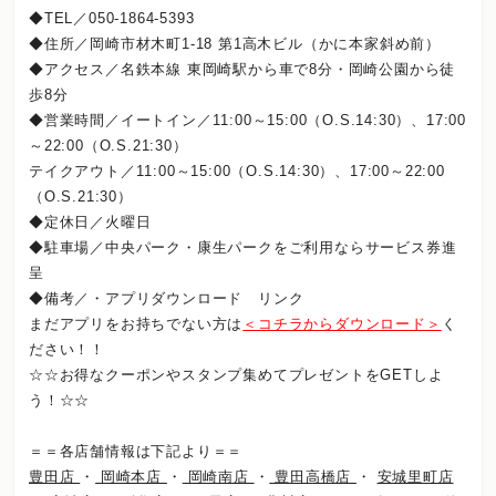
◆TEL／050-1864-5393
◆住所／岡崎市材木町1-18 第1高木ビル（かに本家斜め前）
◆アクセス／名鉄本線 東岡崎駅から車で8分・岡崎公園から徒
歩8分
◆営業時間／イートイン／11:00～15:00（O.S.14:30）、17:00
～22:00（O.S.21:30）
テイクアウト／11:00～15:00（O.S.14:30）、17:00～22:00
（O.S.21:30）
◆定休日／火曜日
◆駐車場／中央パーク・康生パークをご利用ならサービス券進
呈
◆備考／・アプリダウンロード リンク
まだアプリをお持ちでない方は
＜コチラからダウンロード＞
く
ださい！！
☆☆お得なクーポンやスタンプ集めてプレゼントをGETしよ
う！☆☆
＝＝各店舗情報は下記より＝＝
豊田店
・
岡崎本店
・
岡崎南店
・
豊田高橋店
・
安城里町店