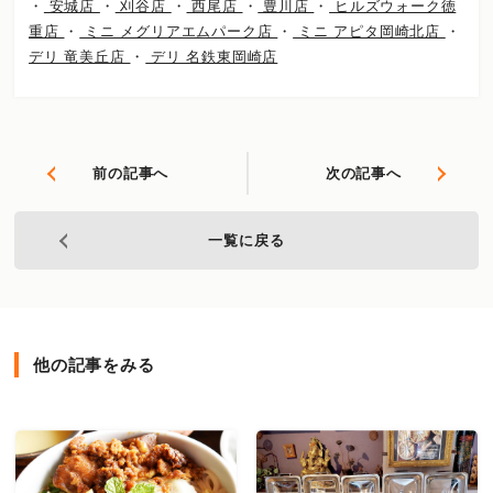
・
安城店
・
刈谷店
・
西尾店
・
豊川店
・
ヒルズウォーク徳
重店
・
ミニ メグリアエムパーク店
・
ミニ アピタ岡崎北店
・
デリ 竜美丘店
・
デリ 名鉄東岡崎店
前の記事へ
次の記事へ
一覧に戻る
他の記事をみる