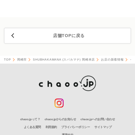
店舗TOPに戻る
TOP
岡崎市
SHUBHAKAMANA (スバカマナ) 岡崎本店
お店の新着情報
イ
chaoo.jpって？
chaoo.jpからのお知らせ
chaoo.jpへのお問い合わせ
よくある質問
利用規約
プライバシーポリシー
サイトマップ
運営会社