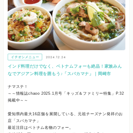
2024.12.24
イチオシメニュー
インド料理だけでなく、ベトナムフォーも絶品！家族みん
なでアジアン料理を囲もう♪「スバカマナ」｜岡崎市
ナマステ！
～～情報誌chaoo 2025.1月号「キッズ＆ファミリー特集」P.32
掲載中～～
愛知県内最大16店舗を展開している、元祖チーズナン発祥のお
店「スバカマナ」
最近注目はベトナム名物のフォー。