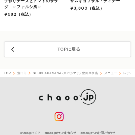
手作りチーズとトマトのサラ
サムギョプサル・ディナー
ダ ～ファルシ風～
¥3,300
（税込）
¥682
（税込）
TOPに戻る
TOP
豊田市
SHUBHAKAMANA (スバカマナ) 豊田高橋店
メニュー
レディ
chaoo.jpって？
chaoo.jpからのお知らせ
chaoo.jpへのお問い合わせ