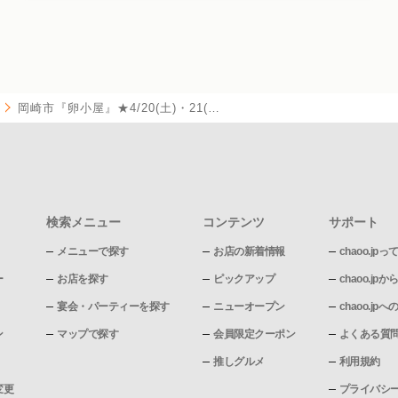
岡崎市『卵小屋』★4/20(土)・21(…
検索メニュー
コンテンツ
サポート
メニューで探す
お店の新着情報
chaoo.jpっ
ー
お店を探す
ピックアップ
chaoo.j
宴会・パーティーを探す
ニューオープン
chaoo.j
ン
マップで探す
会員限定クーポン
よくある質
推しグルメ
利用規約
変更
プライバシ