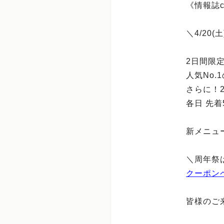
《情報誌ch
＼4/20
2日間限
人気No.
さらに！2
各日 先着
新メニュ
＼周年祭
クーポン
皆様のご