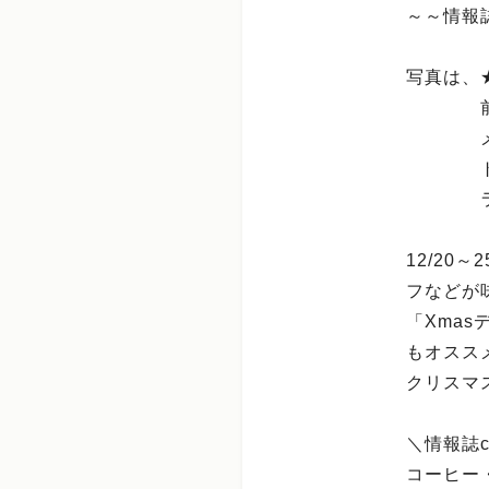
～～情報誌
写真は、
前菜・
メイン
トリ
ライス
12/2
フなどが
「Xma
もオスス
クリスマ
＼情報誌c
コーヒー