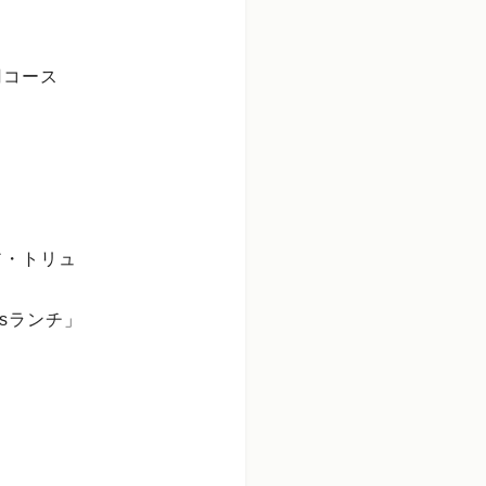
円コース
ア・トリュ
sランチ」