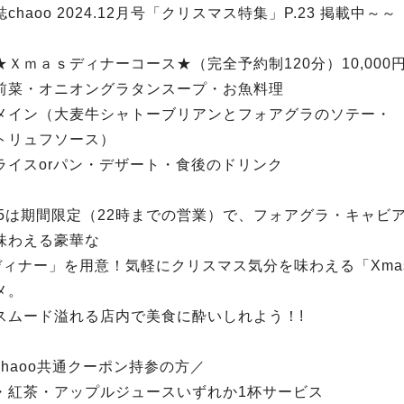
chaoo 2024.12月号「クリスマス特集」P.23 掲載中～～
★Ｘｍａｓディナーコース★（完全予約制120分）10,000
オニオングラタンスープ・お魚料理
（大麦牛シャトーブリアンとフォアグラのソテー・
ュフソース）
orパン・デザート・食後のドリンク
0～25は期間限定（22時までの営業）で、フォアグラ・キャビ
味わえる豪華な
sディナー」を用意！気軽にクリスマス気分を味わえる「Xma
メ。
スムード溢れる店内で美食に酔いしれよう！!
haoo共通クーポン持参の方／
・紅茶・アップルジュースいずれか1杯サービス