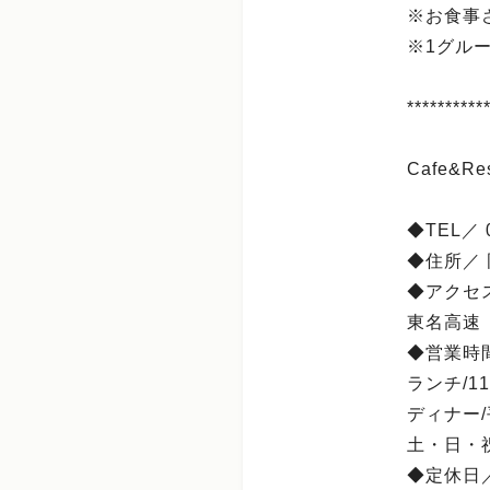
※お食事
※1グル
**********
Cafe&R
◆TEL／ 0
◆住所／ 
◆アクセ
東名高速
◆営業時
ランチ/11:
ディナー/平
土・日・祝日
◆定休日