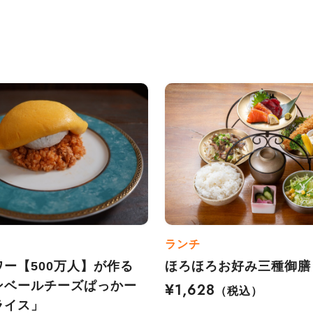
ランチ
ー【500万人】が作る
ほろほろお好み三種御膳
ンベールチーズぱっかー
¥1,628
（税込）
ライス」