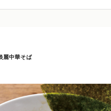
淡麗中華そば
）