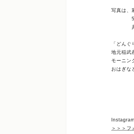
写真は、彩
5種類
具沢山
「どんぐ
地元稲武
モーニン
おはぎな
Insta
＞＞＞フ