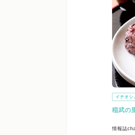
イチオシ
稲武の
情報誌ch