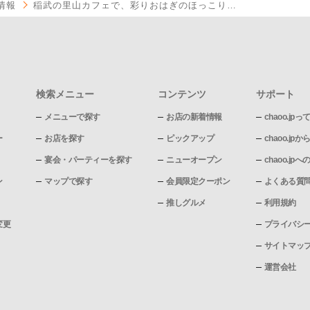
情報
稲武の里山カフェで、彩りおはぎのほっこり…
検索メニュー
コンテンツ
サポート
メニューで探す
お店の新着情報
chaoo.jpっ
ー
お店を探す
ピックアップ
chaoo.j
宴会・パーティーを探す
ニューオープン
chaoo.j
ン
マップで探す
会員限定クーポン
よくある質
推しグルメ
利用規約
変更
プライバシ
サイトマッ
運営会社