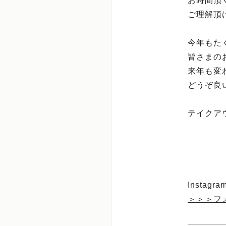
お時間頂
ご理解頂
今年もた
皆さまの
来年も変
どうぞ良
テイクアウ
Insta
＞＞＞フ