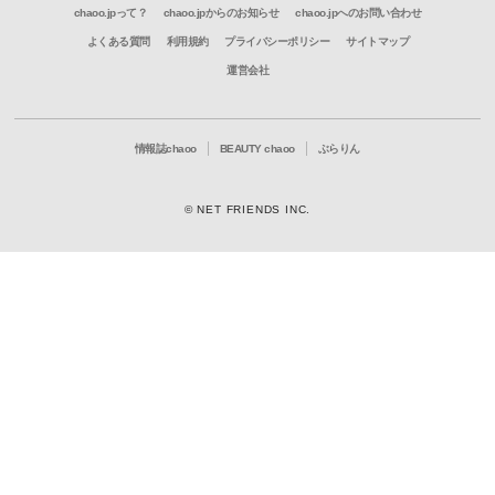
chaoo.jpって？
chaoo.jpからのお知らせ
chaoo.jpへのお問い合わせ
よくある質問
利用規約
プライバシーポリシー
サイトマップ
運営会社
情報誌chaoo
BEAUTY chaoo
ぶらりん
© NET FRIENDS INC.