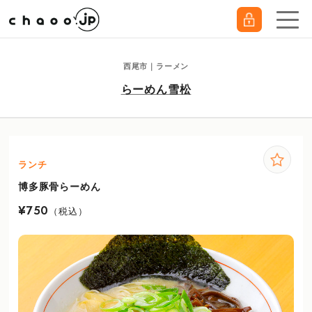
西尾市｜ラーメン
らーめん雪松
ランチ
博多豚骨らーめん
¥750
（税込）