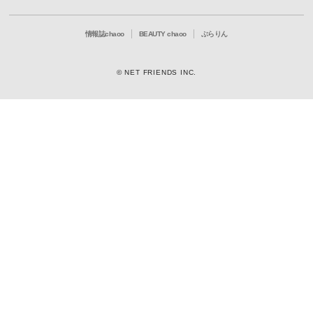
情報誌chaoo
BEAUTY chaoo
ぶらりん
© NET FRIENDS INC.