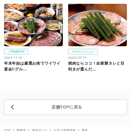
ご予約受付中
イチオシメニュー
2025.11.19
2025.07.17
年末年始は厳選お肉でワイワイ
焼肉ならココ！自家製タレと目
宴会!!グル...
利きが選んだ...
店舗TOPに戻る
TOP
岡崎市
焼肉ぜんり
お店の新着情報
看板