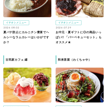
イチオシメニュー
イチオシメニュー
2026.08.02
2026.07.29
夏バテ防止にカルニチン豊富でヘ
お中元・夏ギフトに◎の商品いっ
ルシーなラムカレーはいかがです
ぱい!! 「バーベキューセット」も
か？
オススメ★
古民家カフェ 縁
和来茶屋（わくちゃや）