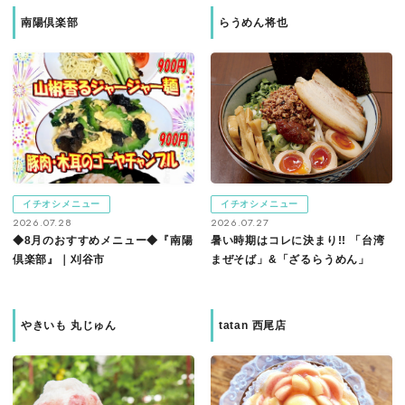
南陽倶楽部
らうめん将也
イチオシメニュー
イチオシメニュー
2026.07.28
2026.07.27
◆8月のおすすめメニュー◆『南陽
暑い時期はコレに決まり!! 「台湾
倶楽部』｜刈谷市
まぜそば」&「ざるらうめん」
やきいも 丸じゅん
tatan 西尾店