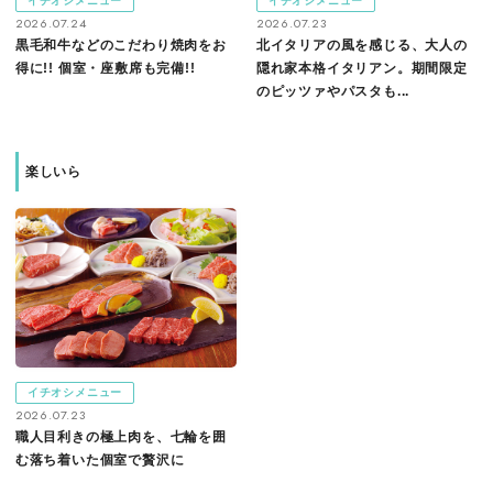
イチオシメニュー
イチオシメニュー
2026.07.24
2026.07.23
黒毛和牛などのこだわり焼肉をお
北イタリアの風を感じる、大人の
得に!! 個室・座敷席も完備!!
隠れ家本格イタリアン。期間限定
のピッツァやパスタも...
楽しいら
イチオシメニュー
2026.07.23
職人目利きの極上肉を、七輪を囲
む落ち着いた個室で贅沢に