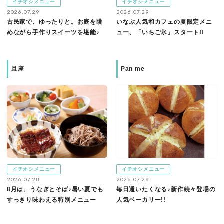
イチオシメニュー
イチオシメニュー
2026.07.29
2026.07.29
古民家で、ゆったりと。お庭を眺
いなぶ人気和カフェの夏限定メニ
めながら手作りスイーツを堪能♪
ュー、「いちご氷」スタート!!
且座
Pan me
イチオシメニュー
イチオシメニュー
2026.07.28
2026.07.28
8月は、うなぎとそば♪暑い夏でも
毎日通いたくなる♪新作続々登場の
すっきり味わえる特別メニュー
人気ベーカリー!!