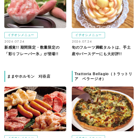
イチオシメニュー
イチオシメニュー
2026.07.24
2026.07.24
新感覚!! 期間限定・数量限定の
旬のフルーツ満載タルトは、手土
「彩りフレーバー氷」が登場!!
産やバースデーにも大好評!!
Trattoria Bellagio（トラットリ
ままやホルモン 刈谷店
ア ベラージオ）