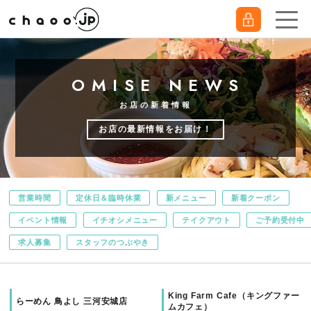
OMISE NEWS
お店の新着情報
お店の最新情報をお届け！
営業時間
定休日＆臨時休業
新メニュー
新着クーポン
イベント情報
イチオシメニュー
テイクアウト
ご予約受付中
求人募集
スタッフのつぶやき
King Farm Cafe（キングファー
らーめん 鳥よし 三河安城店
ムカフェ）