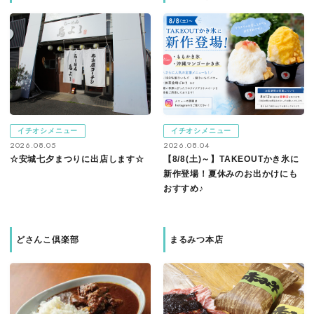
イチオシメニュー
イチオシメニュー
2026.08.05
2026.08.04
☆安城七夕まつりに出店します☆
【8/8(土)～】TAKEOUTかき氷に
新作登場！夏休みのお出かけにも
おすすめ♪
どさんこ倶楽部
まるみつ本店