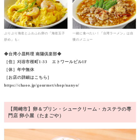
ぷりぷり海老とふわふわ卵の「海老玉子
一緒に食べたい！「台湾ラーメン」は自
炒め」も♪
慢のメニュー
◆台湾小皿料理 南陽倶楽部◆
［住］刈谷市桜町1-33 エトワールビル1F
［休］年中無休
［お店の詳細はこちら］
https://chaoo.jp/gourmet/shop/nanyo/
【岡崎市】卵＆プリン・シュークリーム・カステラの専
門店 卵小屋（たまごや）