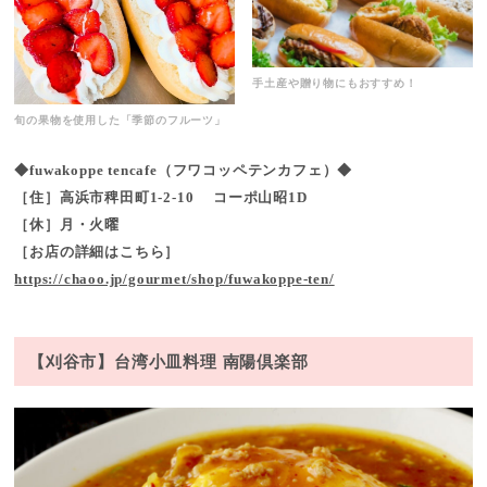
手土産や贈り物にもおすすめ！
旬の果物を使用した「季節のフルーツ」
◆fuwakoppe tencafe（フワコッペテンカフェ）◆
［住］高浜市稗田町1-2-10 コーポ山昭1D
［休］月・火曜
［お店の詳細はこちら］
https://chaoo.jp/gourmet/shop/fuwakoppe-ten/
【刈谷市】台湾小皿料理 南陽倶楽部