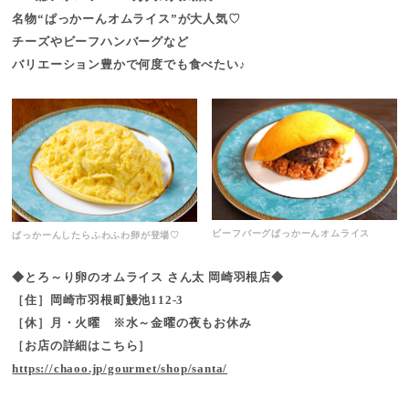
名物“ぱっかーんオムライス”が大人気♡
チーズやビーフハンバーグなど
バリエーション豊かで何度でも食べたい♪
ビーフバーグぱっかーんオムライス
ぱっかーんしたらふわふわ卵が登場♡
◆とろ～り卵のオムライス さん太 岡崎羽根店◆
［住］岡崎市羽根町鰻池112-3
［休］月・火曜 ※水～金曜の夜もお休み
［お店の詳細はこちら］
https://chaoo.jp/gourmet/shop/santa/