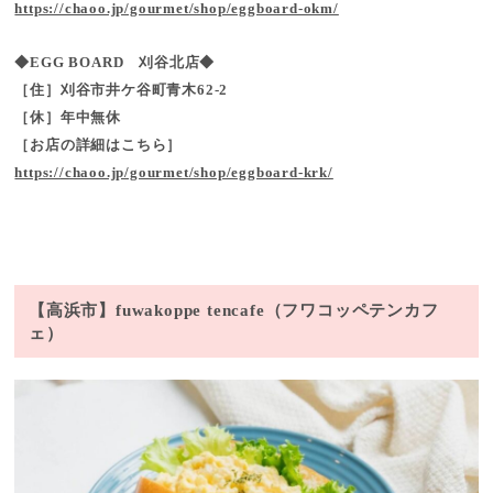
https://chaoo.jp/gourmet/shop/eggboard-okm/
◆EGG BOARD 刈谷北店◆
［住］刈谷市井ケ谷町青木62-2
［休］年中無休
［お店の詳細はこちら］
https://chaoo.jp/gourmet/shop/eggboard-krk/
【高浜市】fuwakoppe tencafe（フワコッペテンカフ
ェ）