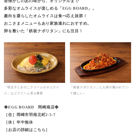
昔懐かしのあの味から、オリジナルまで
多彩なオムライスが楽しめる「EGG BOARD」。
趣向を凝らしたオムライスは食べ応え抜群！
おこさまメニューもあり家族連れにおすすめ。
卵を敷いた「鉄板ナポリタン」にも注目！
「明太子ときのこクリームのオムライ
「鉄板ナポリタン」にも卵が敷かれてい
ス」などクリーム系も豊富
て嬉しい♪
◆EGG BOARD 岡崎南店◆
［住］岡崎市羽根北町2-5-7
［休］年中無休
［お店の詳細はこちら］