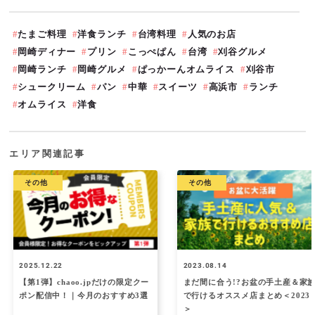
たまご料理
洋食ランチ
台湾料理
人気のお店
岡崎ディナー
プリン
こっぺぱん
台湾
刈谷グルメ
岡崎ランチ
岡崎グルメ
ぱっかーんオムライス
刈谷市
シュークリーム
パン
中華
スイーツ
高浜市
ランチ
オムライス
洋食
エリア関連記事
その他
その他
2025.12.22
2023.08.14
【第1弾】chaoo.jpだけの限定クー
まだ間に合う!?お盆の手土産＆家
ポン配信中！｜今月のおすすめ3選
で行けるオススメ店まとめ＜2023
＞