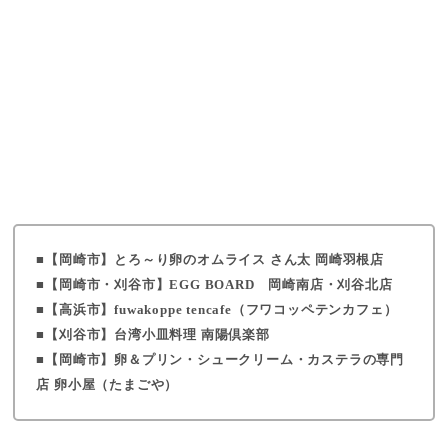
【岡崎市】とろ～り卵のオムライス さん太 岡崎羽根店
【岡崎市・刈谷市】EGG BOARD 岡崎南店・刈谷北店
【高浜市】fuwakoppe tencafe（フワコッペテンカフェ）
【刈谷市】台湾小皿料理 南陽倶楽部
【岡崎市】卵＆プリン・シュークリーム・カステラの専門
店 卵小屋（たまごや）