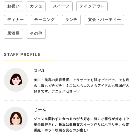
お祝い
カフェ
スイーツ
テイクアウト
ディナー
モーニング
ランチ
宴会・パーティー
居酒屋
その他
STAFF PROFILE
スペ3
美白・美容の美容番長。アラサーでも肌はピチピチ。でも残
念…服もピチピチ！？ごはんもコスメもアイドルも韓国が大
好きです。アニョハセヨ〜♡
じーん
ジャンル問わずに食べるのが大好き。特に小籠包が好き（中
華全般好き）。最近は低糖質スイーツ作りにハマり中。心霊
番組・ホラー映画を見るのが癒し♪