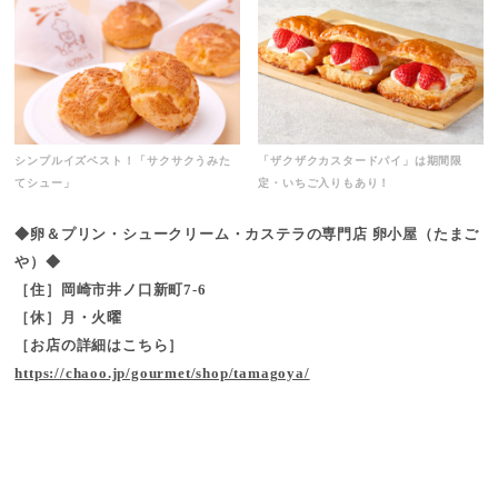
シンプルイズベスト！「サクサクうみた
「ザクザクカスタードパイ」は期間限
てシュー」
定・いちご入りもあり！
◆卵＆プリン・シュークリーム・カステラの専門店 卵小屋（たまご
や）◆
［住］岡崎市井ノ口新町7-6
［休］月・火曜
［お店の詳細はこちら］
https://chaoo.jp/gourmet/shop/tamagoya/