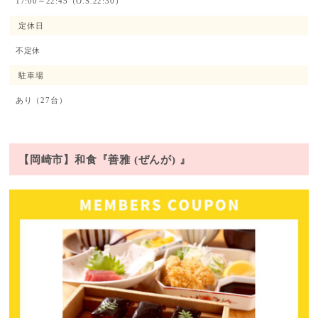
17:00～22:45（O.S.22:30）
定休日
不定休
駐車場
あり（27台）
【岡崎市】和食『善雅 (ぜんが) 』