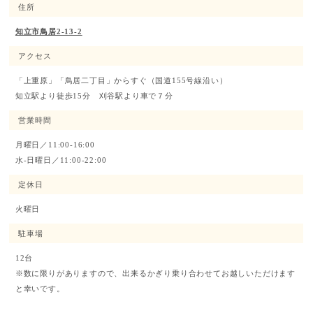
住所
知立市鳥居2-13-2
アクセス
「上重原」「鳥居二丁目」からすぐ（国道155号線沿い）
知立駅より徒歩15分 刈谷駅より車で７分
営業時間
月曜日／11:00-16:00
水-日曜日／11:00-22:00
定休日
火曜日
駐車場
12台
※数に限りがありますので、出来るかぎり乗り合わせてお越しいただけます
と幸いです。