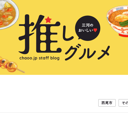
西尾市
そ