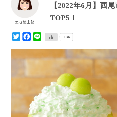
【2022年6月】
TOP5！
エセ陸上部
Twitter
Facebook
Line
＋36