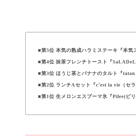
第5位 本気の熟成ハラミステーキ『本気
第4位 抹茶フレンチトースト『SaLADeL
第3位 ほうじ茶とバナナのタルト『tatan
第2位 ランチAセット『c’est la vie（
第1位 生メロンエスプーマ氷『Pilee(ピ