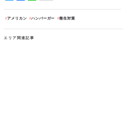
アメリカン
ハンバーガー
衛生対策
エリア関連記事
刈谷市
刈谷市
2022.06.22
2021.02.19
【まとめ】刈谷市のおすすめパン屋
刈谷『肉ずしと酒肴 じゅげむ』さ
さん３選
んで馬刺しランチ☆
その他関連記事