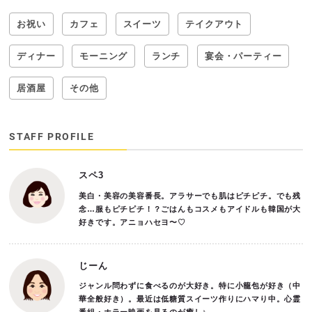
お祝い
カフェ
スイーツ
テイクアウト
ディナー
モーニング
ランチ
宴会・パーティー
居酒屋
その他
STAFF PROFILE
スペ3
美白・美容の美容番長。アラサーでも肌はピチピチ。でも残
念…服もピチピチ！？ごはんもコスメもアイドルも韓国が大
好きです。アニョハセヨ〜♡
じーん
ジャンル問わずに食べるのが大好き。特に小籠包が好き（中
華全般好き）。最近は低糖質スイーツ作りにハマり中。心霊