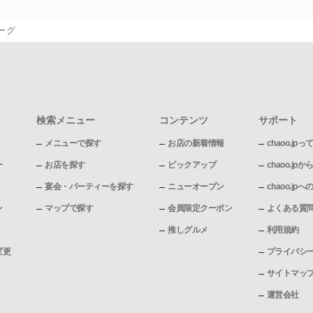
ーグ
検索メニュー
コンテンツ
サポート
メニューで探す
お店の新着情報
chaoo.jpっ
ー
お店を探す
ピックアップ
chaoo.j
宴会・パーティーを探す
ニューオープン
chaoo.j
ン
マップで探す
会員限定クーポン
よくある質
推しグルメ
利用規約
変更
プライバシ
サイトマッ
運営会社