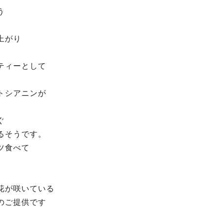
う
、
上がり
ティーとして
トシアニンが
、
ぐ
るそうです。
ツ食べて
♪
花が咲いている
のご提供です