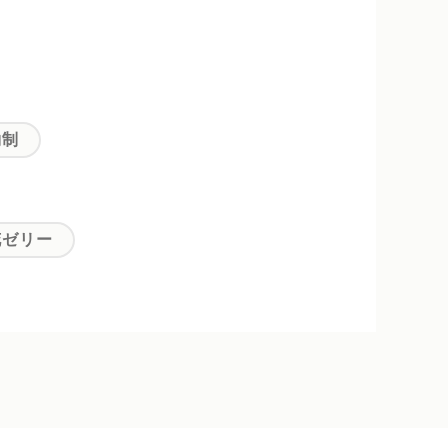
約制
花ゼリー