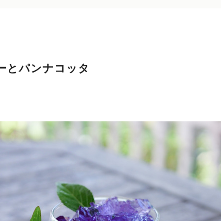
ーとパンナコッタ
）