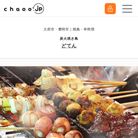
大府市・豊明市｜焼鳥・串料理
炭火焼き鳥
どてん