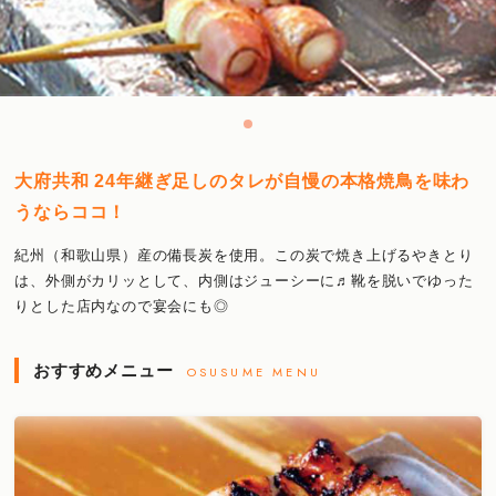
大府共和 24年継ぎ足しのタレが自慢の本格焼鳥を味わ
うならココ！
紀州（和歌山県）産の備長炭を使用。この炭で焼き上げるやきとり
は、外側がカリッとして、内側はジューシーに♬靴を脱いでゆった
りとした店内なので宴会にも◎
おすすめメニュー
OSUSUME MENU