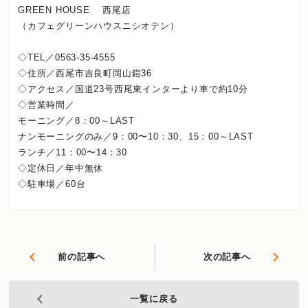
GREEN HOUSE 西尾店
（カフェグリーンハウスニシオテン）
◇TEL／0563-35-4555
◇住所／西尾市吉良町岡山鎧36
◇アクセス／国道23号西尾東インターより車で約10分
◇営業時間／
モーニング／8：00～LAST
ナンモーニングのみ／9：00〜10：30、15：00～LAST
ランチ／11：00〜14：30
◇定休日／年中無休
◇駐車場／60台
前の記事へ
次の記事へ
一覧に戻る