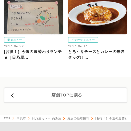
新メニュー
イチオシメニュー
2026.06.22
2026.06.17
[お得！］今週の週替わりランチ
とろ～りチーズとカレーの最強
★｜日乃屋...
タッグ!! ...
店舗TOPに戻る
TOP
高浜市
日乃屋カレー 高浜店
お店の新着情報
[お得！］今週の週替わ