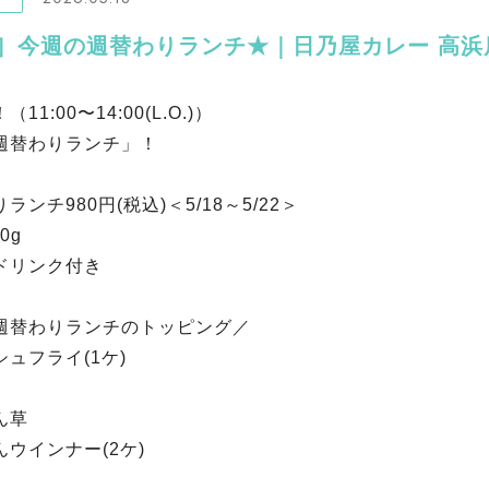
！］今週の週替わりランチ★｜日乃屋カレー 高浜
11:00〜14:00(L.O.)）
週替わりランチ」！
ランチ980円(税込)＜5/18～5/22＞
0g
ドリンク付き
週替わりランチのトッピング／
ュフライ(1ケ)
ん草
ウインナー(2ケ)