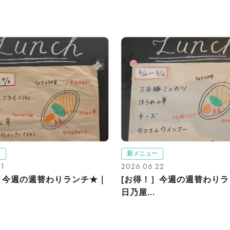
ー
新メニュー
01
2026.06.22
］今週の週替わりランチ★｜
[お得！］今週の週替わり
日乃屋...