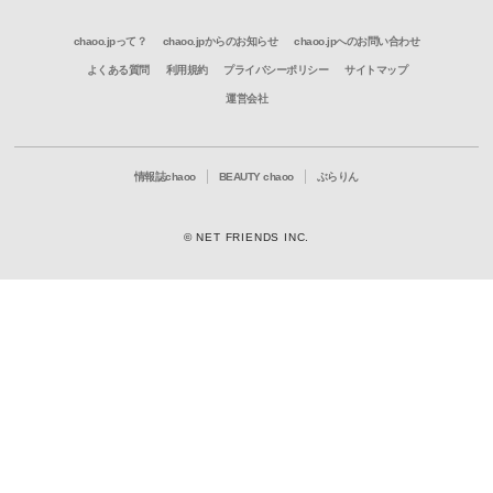
chaoo.jpって？
chaoo.jpからのお知らせ
chaoo.jpへのお問い合わせ
よくある質問
利用規約
プライバシーポリシー
サイトマップ
運営会社
情報誌chaoo
BEAUTY chaoo
ぶらりん
© NET FRIENDS INC.