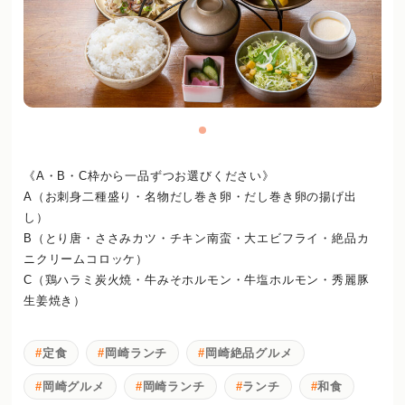
《A・B・C枠から一品ずつお選びください》
A（お刺身二種盛り・名物だし巻き卵・だし巻き卵の揚げ出
し）
B（とり唐・ささみカツ・チキン南蛮・大エビフライ・絶品カ
ニクリームコロッケ）
C（鶏ハラミ炭火焼・牛みそホルモン・牛塩ホルモン・秀麗豚
生姜焼き）
定食
岡崎ランチ
岡崎絶品グルメ
岡崎グルメ
岡崎ランチ
ランチ
和食