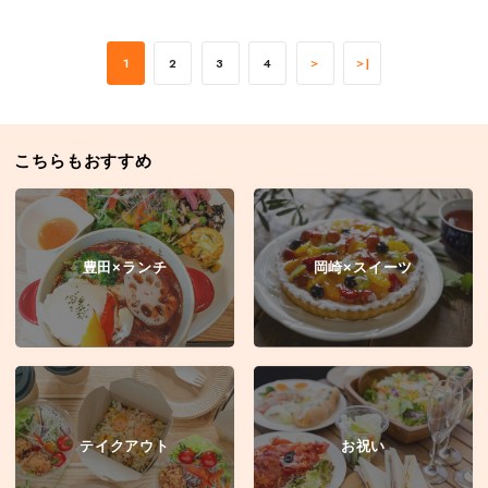
1
2
3
4
＞
＞|
こちらもおすすめ
豊田×ランチ
岡崎×スイーツ
テイクアウト
お祝い