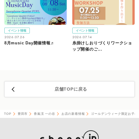
イベント情報
イベント情報
2026.07.26
2026.07.14
8月music Day開催情報♬
糸掛けしおりづくりワークショ
ップ開催のご...
店舗TOPに戻る
TOP
豊田市
香嵐渓 一の谷
お店の新着情報
ゴールデンウィーク限定お子様