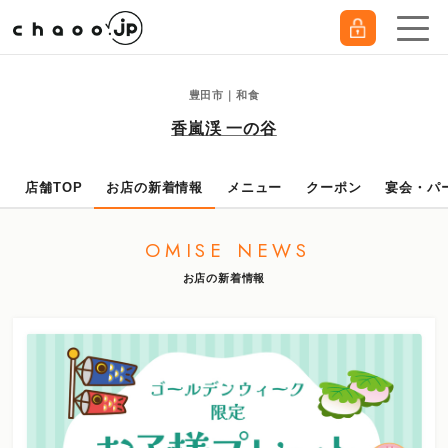
豊田市｜和食
香嵐渓 一の谷
店舗TOP
お店の新着情報
メニュー
クーポン
宴会・パ
OMISE NEWS
お店の新着情報