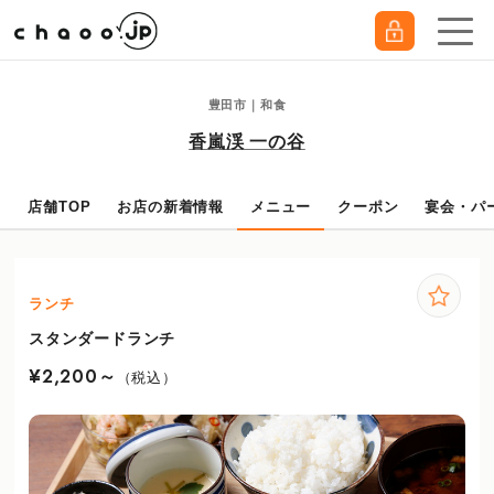
豊田市｜和食
香嵐渓 一の谷
店舗TOP
お店の新着情報
メニュー
クーポン
宴会・パ
ランチ
スタンダードランチ
¥2,200～
（税込）